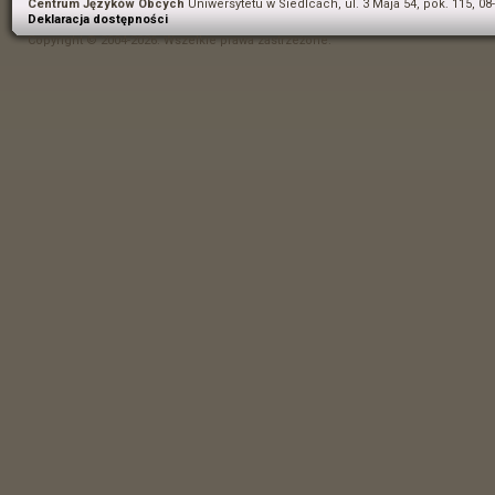
Centrum Języków Obcych
Uniwersytetu w Siedlcach, ul. 3 Maja 54, pok. 115, 08
Deklaracja dostępności
Copyright © 2004-2026. Wszelkie prawa zastrzeżone.